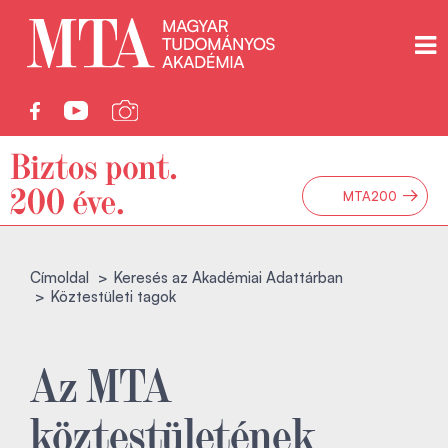
→
MTA200
Címoldal
Keresés az Akadémiai Adattárban
Köztestületi tagok
Az MTA
köztestületének