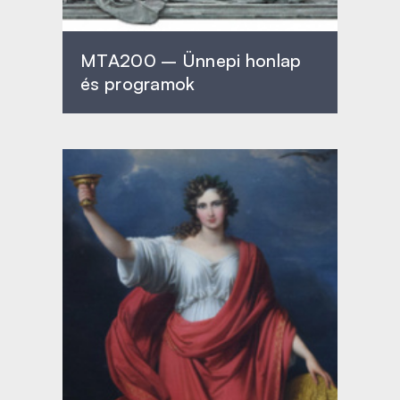
MTA200 – Ünnepi honlap
és programok