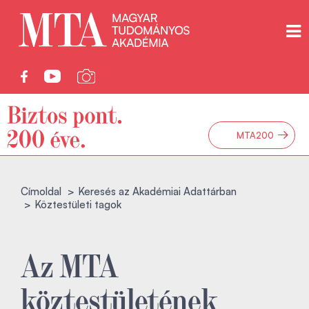
→
MTA200
Címoldal
Keresés az Akadémiai Adattárban
Köztestületi tagok
Az MTA
köztestületének