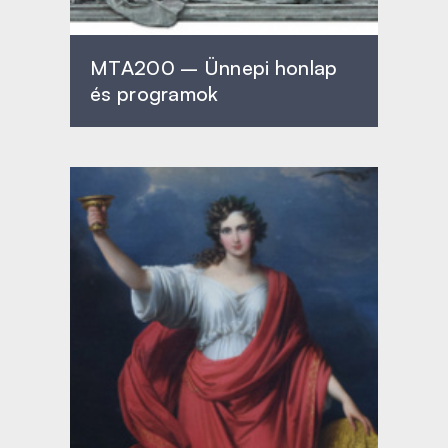
MTA200 – Ünnepi honlap
és programok