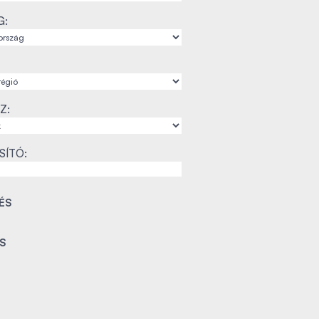
G:
Z:
SÍTÓ: