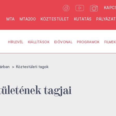
KAPC
MTA
MTA200
KÖZTESTÜLET
KUTATÁS
PÁLYÁZA
HÍRLEVÉL
KIÁLLÍTÁSOK
IDŐVONAL
PROGRAMOK
FILMEK
árban
Köztestületi tagok
ületének tagjai