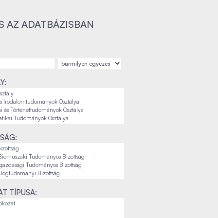
S AZ ADATBÁZISBAN
Y:
SÁG:
T TÍPUSA: