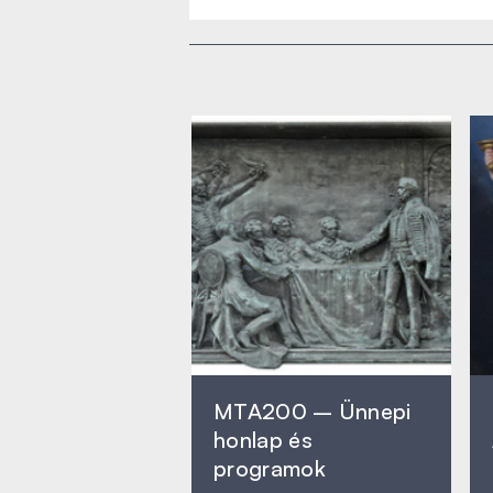
MTA200 – Ünnepi
honlap és
programok