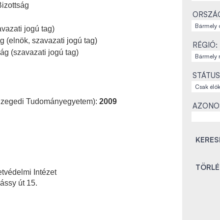
izottság
ORSZÁ
vazati jogú tag)
(elnök, szavazati jogú tag)
RÉGIÓ:
g (szavazati jogú tag)
STÁTUS
j (Szegedi Tudományegyetem):
2009
AZONO
védelmi Intézet
ssy út 15.