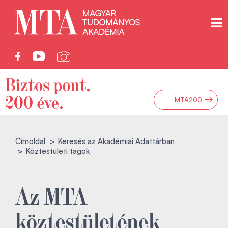
→
MTA200
Címoldal
Keresés az Akadémiai Adattárban
Köztestületi tagok
Az MTA
köztestületének