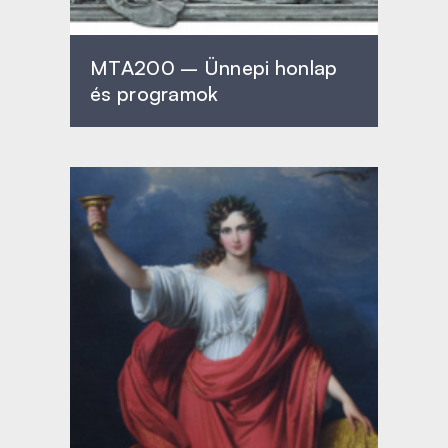
MTA200 – Ünnepi honlap
és programok