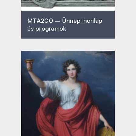
MTA200 – Ünnepi honlap
és programok