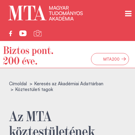
→
MTA200
Címoldal
Keresés az Akadémiai Adattárban
Köztestületi tagok
Az MTA
köztestületének