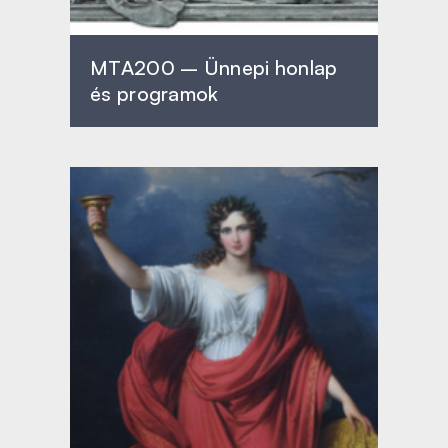
MTA200 – Ünnepi honlap
és programok