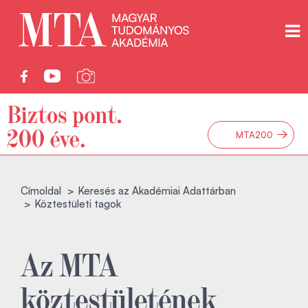
→
MTA200
Címoldal
Keresés az Akadémiai Adattárban
Köztestületi tagok
Az MTA
köztestületének