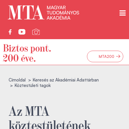
→
MTA200
Címoldal
Keresés az Akadémiai Adattárban
Köztestületi tagok
Az MTA
köztestületének