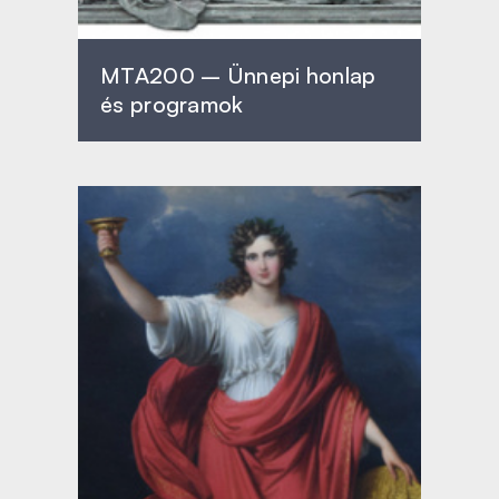
MTA200 – Ünnepi honlap
és programok