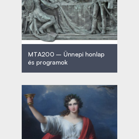
MTA200 – Ünnepi honlap
és programok