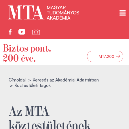
→
MTA200
Címoldal
Keresés az Akadémiai Adattárban
Köztestületi tagok
Az MTA
köztestületének