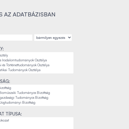
S AZ ADATBÁZISBAN
Y:
SÁG:
T TÍPUSA: