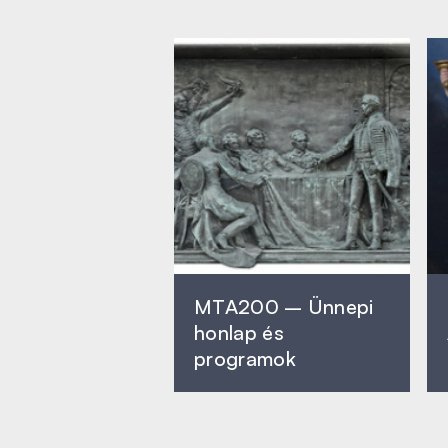
MTA200 – Ünnepi
honlap és
programok