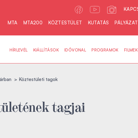
KAPC
MTA
MTA200
KÖZTESTÜLET
KUTATÁS
PÁLYÁZA
HÍRLEVÉL
KIÁLLÍTÁSOK
IDŐVONAL
PROGRAMOK
FILMEK
árban
Köztestületi tagok
ületének tagjai