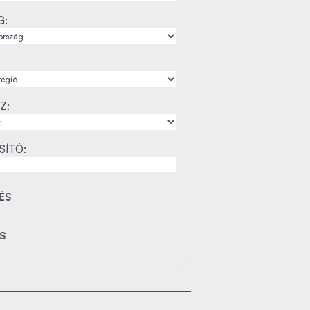
G:
Z:
SÍTÓ: