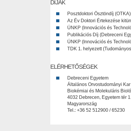
DÍJAK
Posztdoktori Ösztöndíj (OTKA)
Az Év Doktori Értekezése kitü
ÚNKP (Innovációs és Technoló
Publikációs Díj (Debreceni Eg
ÚNKP (Innovációs és Technoló
TDK 1. helyezett (Tudományos
ELÉRHETŐSÉGEK
Debreceni Egyetem
Általános Orvostudományi Kar
Biokémiai és Molekuláris Bioló
4032 Debrecen, Egyetem tér 1
Magyarország
Tel.: +36 52 512900 / 65230