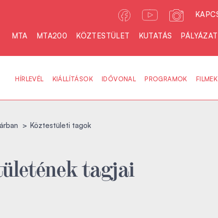
KAPC
MTA
MTA200
KÖZTESTÜLET
KUTATÁS
PÁLYÁZA
HÍRLEVÉL
KIÁLLÍTÁSOK
IDŐVONAL
PROGRAMOK
FILMEK
árban
Köztestületi tagok
ületének tagjai