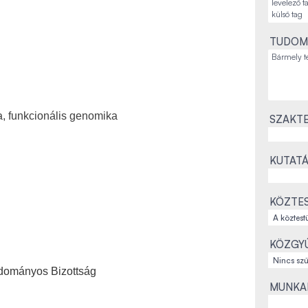
TUDOM
ka, funkcionális genomika
SZAKTE
KUTATÁ
KÖZTES
KÖZGYŰ
udományos Bizottság
MUNKAH