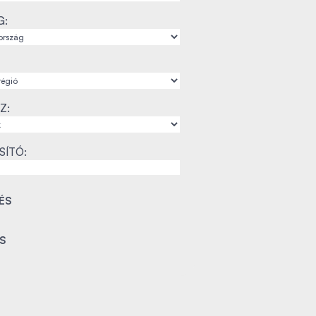
G:
Z:
SÍTÓ: