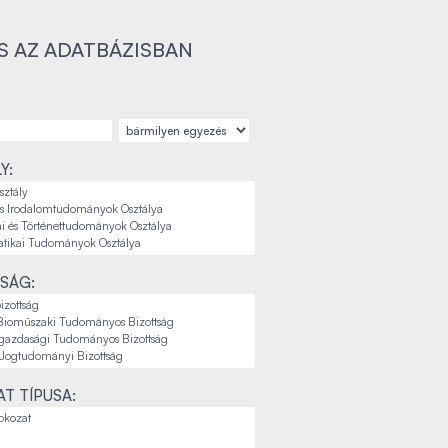
S AZ ADATBÁZISBAN
Y:
SÁG:
T TÍPUSA: