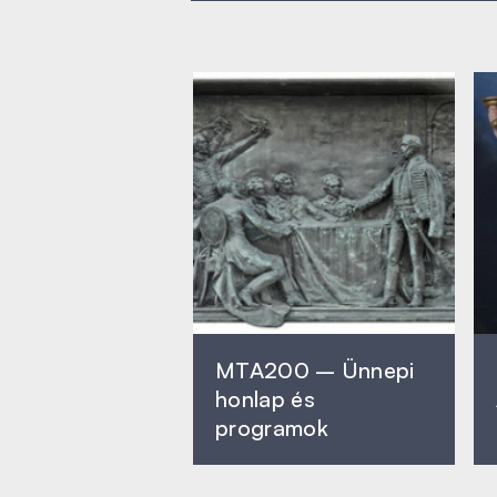
MTA200 – Ünnepi
honlap és
programok