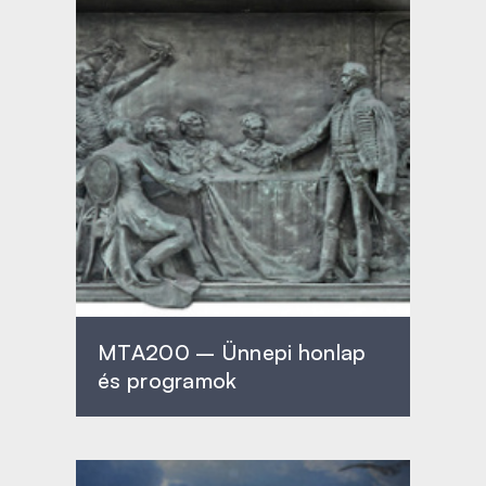
MTA200 – Ünnepi honlap
és programok