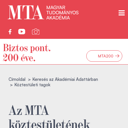
→
MTA200
Címoldal
Keresés az Akadémiai Adattárban
Köztestületi tagok
Az MTA
köztestületének