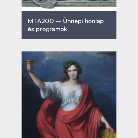
MTA200 – Ünnepi honlap
és programok