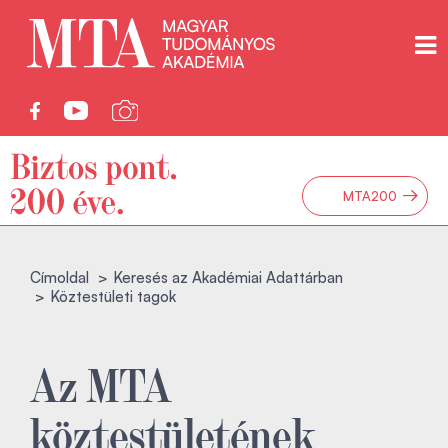
→
MTA200
Címoldal
Keresés az Akadémiai Adattárban
Köztestületi tagok
Az MTA
köztestületének