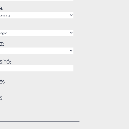
G:
Z:
SÍTÓ: