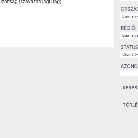
izottság (szavazati jogú tag)
ORSZÁ
RÉGIÓ:
STÁTUS
AZONO