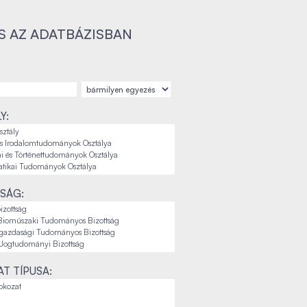
S AZ ADATBÁZISBAN
Y:
SÁG:
T TÍPUSA: