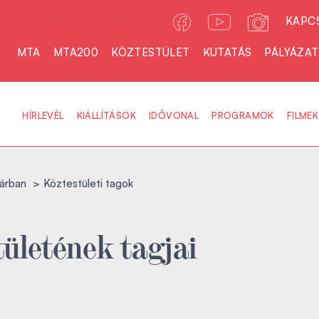
KAPC
MTA
MTA200
KÖZTESTÜLET
KUTATÁS
PÁLYÁZA
HÍRLEVÉL
KIÁLLÍTÁSOK
IDŐVONAL
PROGRAMOK
FILMEK
árban
Köztestületi tagok
ületének tagjai