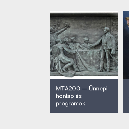
MTA200 – Ünnepi
honlap és
programok