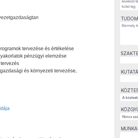
nyezetgazdaságtan
TUDOM
rogramok tervezése és értékelése
SZAKTE
gyakorlatok pénzügyi elemzése
 tervezés
gazdasági és környezeti tervezése,
KUTATÁ
KÖZTES
stája
KÖZGYŰ
MUNKAH