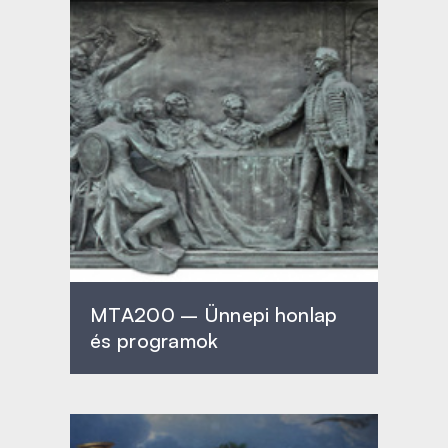
MTA200 – Ünnepi honlap
és programok