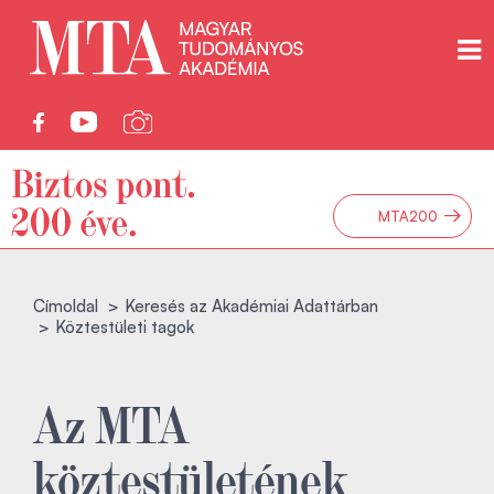
→
MTA200
Címoldal
Keresés az Akadémiai Adattárban
Köztestületi tagok
Az MTA
köztestületének