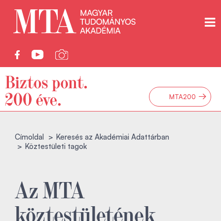
→
MTA200
Címoldal
Keresés az Akadémiai Adattárban
Köztestületi tagok
Az MTA
köztestületének