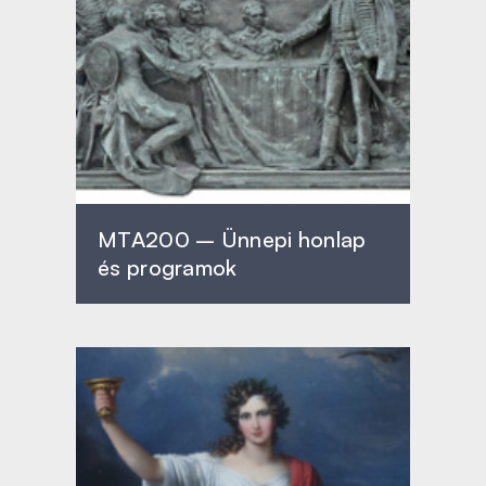
MTA200 – Ünnepi honlap
és programok