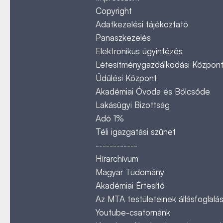
Copyright
Adatkezelési tájékoztató
Panaszkezelés
Elektronikus ügyintézés
Létesítménygazdálkodási Közpon
Üdülési Központ
Akadémiai Óvoda és Bölcsőde
Lakásügyi Bizottság
Adó 1%
Téli igazgatási szünet
------------
Hírarchívum
Magyar Tudomány
Akadémiai Értesítő
Az MTA testületeinek állásfoglalás
Youtube-csatornánk