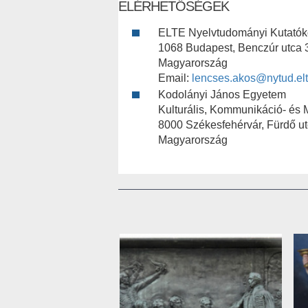
ELÉRHETŐSÉGEK
ELTE Nyelvtudományi Kutatók
1068 Budapest, Benczúr utca 
Magyarország
Email:
lencses.akos@nytud.el
Kodolányi János Egyetem
Kulturális, Kommunikáció- és 
8000 Székesfehérvár, Fürdő ut
Magyarország