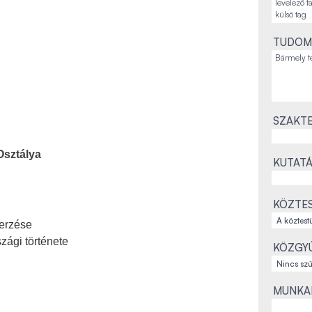
TUDOM
SZAKTE
Osztálya
KUTATÁ
KÖZTES
erzése
zági története
KÖZGYŰ
MUNKAH