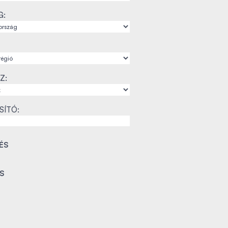
G:
Z:
SÍTÓ: