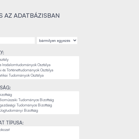
S AZ ADATBÁZISBAN
Y:
SÁG:
T TÍPUSA: