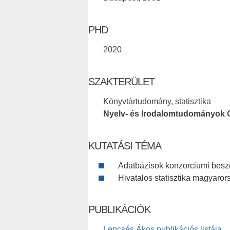
PHD
2020
SZAKTERÜLET
Könyvtártudomány, statisztika
Nyelv- és Irodalomtudományok 
KUTATÁSI TÉMA
Adatbázisok konzorciumi besz
Hivatalos statisztika magyarors
PUBLIKÁCIÓK
Lencsés Ákos publikációs listája