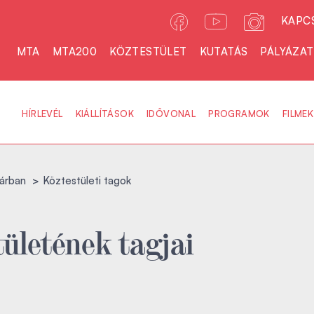
KAPC
MTA
MTA200
KÖZTESTÜLET
KUTATÁS
PÁLYÁZA
HÍRLEVÉL
KIÁLLÍTÁSOK
IDŐVONAL
PROGRAMOK
FILMEK
árban
Köztestületi tagok
ületének tagjai