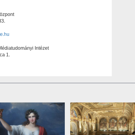
özpont
33.
te.hu
Médiatudományi Intézet
ca 1.