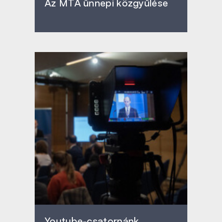
Az MTA ünnepi közgyűlése
Youtube-csatornánk