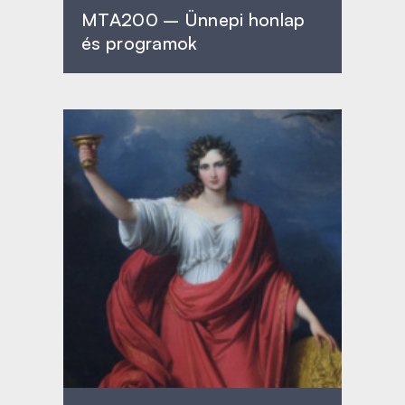
MTA200 – Ünnepi honlap
és programok