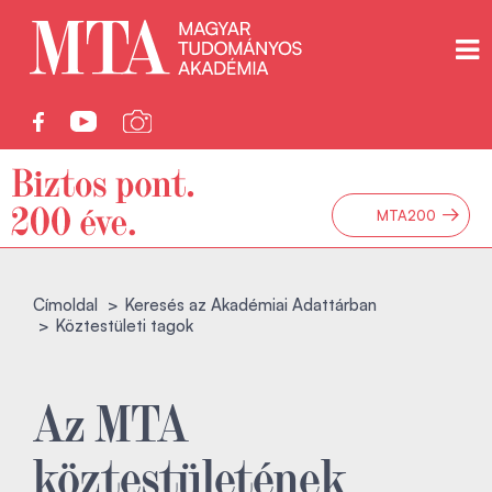
→
MTA200
Címoldal
Keresés az Akadémiai Adattárban
Köztestületi tagok
Az MTA
köztestületének