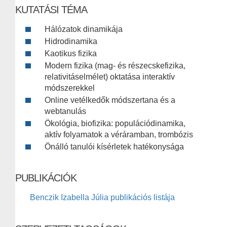
KUTATÁSI TÉMA
Hálózatok dinamikája
Hidrodinamika
Kaotikus fizika
Modern fizika (mag- és részecskefizika,
relativitáselmélet) oktatása interaktív
módszerekkel
Online vetélkedők módszertana és a
webtanulás
Ökológia, biofizika: populációdinamika,
aktív folyamatok a véráramban, trombózis
Önálló tanulói kísérletek hatékonysága
PUBLIKÁCIÓK
Benczik Izabella Júlia publikációs listája