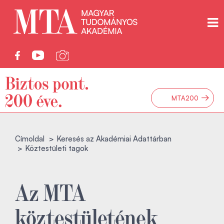
→
MTA200
Címoldal
Keresés az Akadémiai Adattárban
Köztestületi tagok
Az MTA
köztestületének