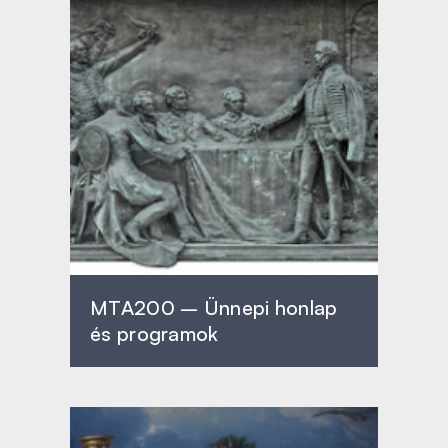
MTA200 – Ünnepi honlap
és programok