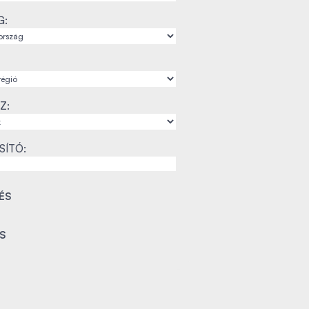
G:
Z:
SÍTÓ: