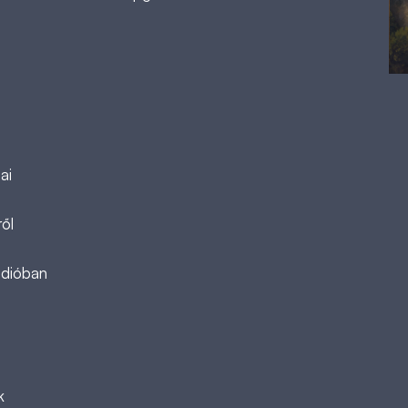
ai
ől
ádióban
k