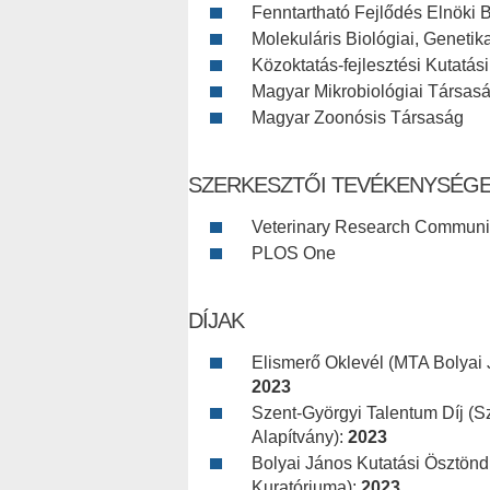
Fenntartható Fejlődés Elnöki B
Molekuláris Biológiai, Genetik
Közoktatás-fejlesztési Kutatás
Magyar Mikrobiológiai Társas
Magyar Zoonósis Társaság
SZERKESZTŐI TEVÉKENYSÉG
Veterinary Research Communi
PLOS One
DÍJAK
Elismerő Oklevél (MTA Bolyai 
2023
Szent-Györgyi Talentum Díj (S
Alapítvány):
2023
Bolyai János Kutatási Ösztönd
Kuratóriuma):
2023