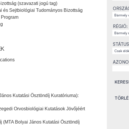
izottság (szavazati jogú tag)
ORSZÁ
ai és Sejtbiológiai Tudományos Bizottság
i Program
ág
RÉGIÓ:
STÁTUS
EK
cations
AZONO
János Kutatási Ösztöndíj Kuratóriuma):
zegedi Orvosbiológiai Kutatások Jövőjéért
íj (MTA Bolyai János Kutatási Ösztöndíj