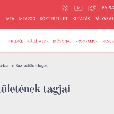
KAPC
MTA
MTA200
KÖZTESTÜLET
KUTATÁS
PÁLYÁZA
HÍRLEVÉL
KIÁLLÍTÁSOK
IDŐVONAL
PROGRAMOK
FILMEK
árban
Köztestületi tagok
ületének tagjai