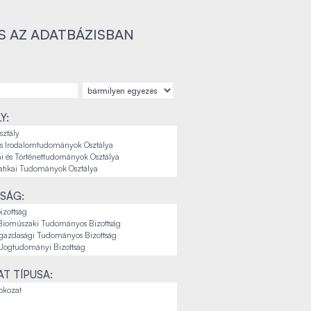
S AZ ADATBÁZISBAN
Y:
SÁG:
T TÍPUSA: