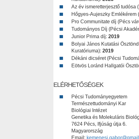
Az év ismeretterjesztő tudósa
Hőgyes-Aujeszky Emlékérem (
Pro Communitate díj (Pécs vár
Tudományos Díj (Pécsi Akadém
Junior Prima díj:
2019
Bolyai János Kutatási Ösztönd
Kuratóriuma):
2019
Dékáni dicséret (Pécsi Tudo
Eötvös Loránd Hallgatói Ösztö
ELÉRHETŐSÉGEK
Pécsi Tudományegyetem
Természettudományi Kar
Biológiai Intézet
Genetika és Molekuláris Bioló
7624 Pécs, Ifjúság útja 6.
Magyarország
Email:
kemenesi.gabor@gmai