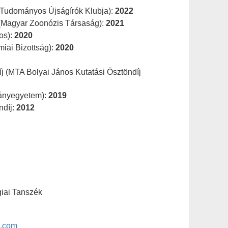
 (Tudományos Újságírók Klubja):
2022
Magyar Zoonózis Társaság):
2021
os):
2020
iai Bizottság):
2020
íj (MTA Bolyai János Kutatási Ösztöndíj
mányegyetem):
2019
ndíj:
2012
giai Tanszék
l.com