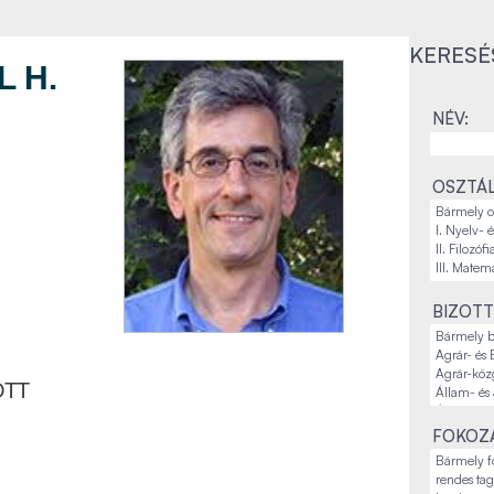
KERESÉ
 H.
NÉV:
OSZTÁL
BIZOTT
OTT
FOKOZA