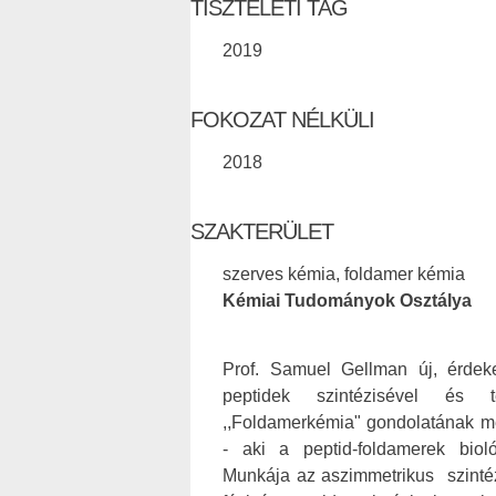
TISZTELETI TAG
2019
FOKOZAT NÉLKÜLI
2018
SZAKTERÜLET
szerves kémia, foldamer kémia
Kémiai Tudományok Osztálya
Prof. Samuel Gellman új, érdeke
peptidek szintézisével és tér
,,Foldamerkémia" gondolatának me
- aki a peptid-foldamerek bioló
Munkája az aszimmetrikus szintézis