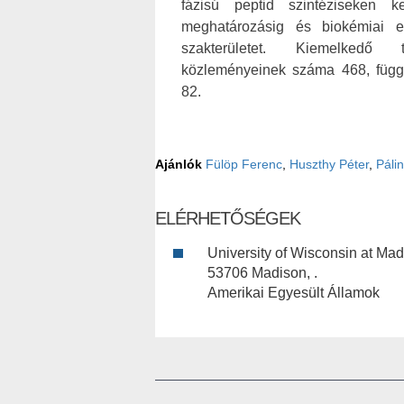
fázisú peptid szintéziseken ke
meghatározásig és biokémiai el
szakterületet. Kiemelkedő 
közleményeinek száma 468, függ
82.
Ajánlók
Fülöp Ferenc
,
Huszthy Péter
,
Páli
ELÉRHETŐSÉGEK
University of Wisconsin at Ma
53706 Madison, .
Amerikai Egyesült Államok