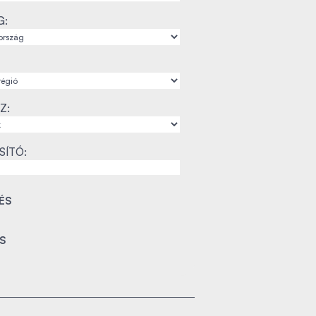
G:
Z:
SÍTÓ: