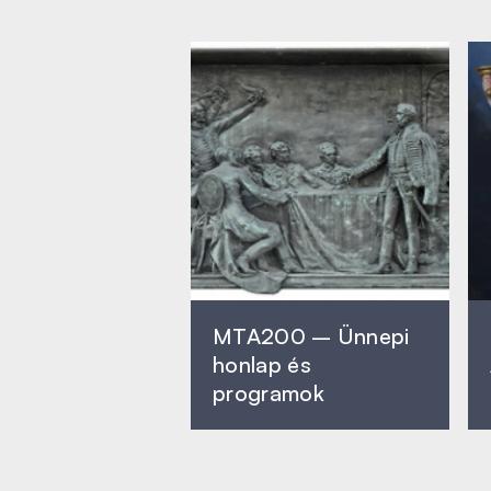
MTA200 – Ünnepi
honlap és
programok