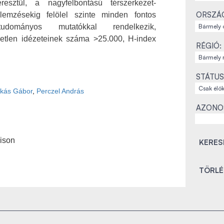
resztül, a nagyfelbontású térszerkezet-
ORSZÁ
emzésekig felölel szinte minden fontos
tudományos mutatókkal rendelkezik,
etlen idézeteinek száma >25.000, H-index
RÉGIÓ:
STÁTUS
nkás Gábor
,
Perczel András
AZONO
dison