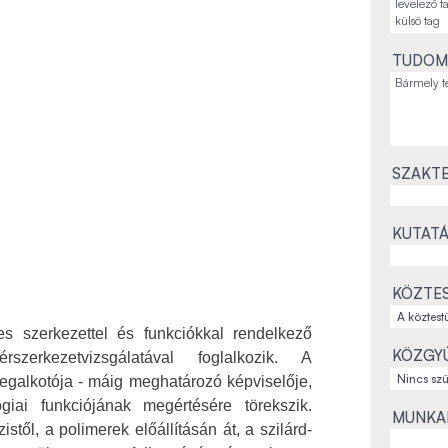
TUDOM
SZAKTE
KUTATÁ
KÖZTES
s szerkezettel és funkciókkal rendelkező
KÖZGYŰ
szerkezetvizsgálatával foglalkozik. A
galkotója - máig meghatározó képviselője,
giai funkciójának megértésére törekszik.
MUNKAH
től, a polimerek előállításán át, a szilárd-