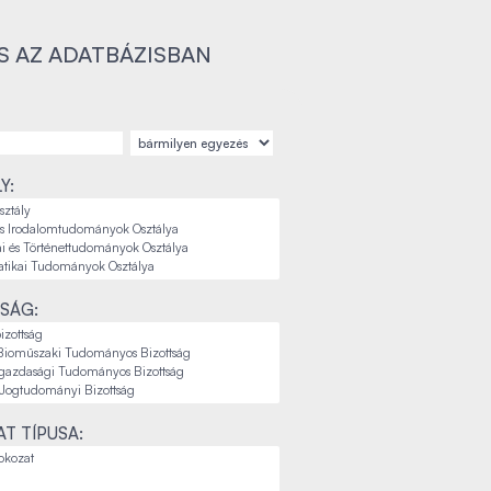
S AZ ADATBÁZISBAN
Y:
SÁG:
T TÍPUSA: