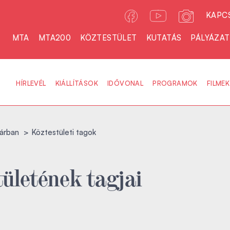
KAPC
MTA
MTA200
KÖZTESTÜLET
KUTATÁS
PÁLYÁZA
HÍRLEVÉL
KIÁLLÍTÁSOK
IDŐVONAL
PROGRAMOK
FILMEK
árban
Köztestületi tagok
ületének tagjai