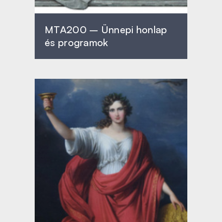
MTA200 – Ünnepi honlap
és programok