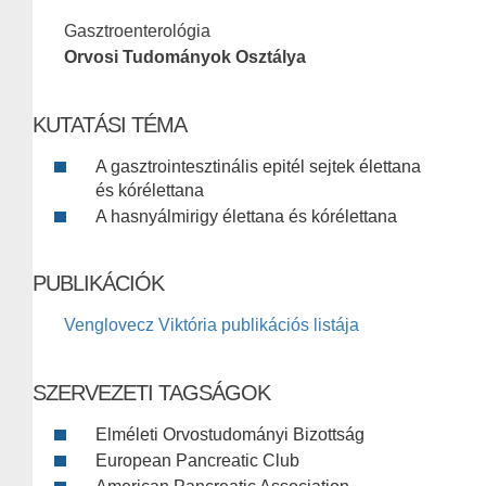
Gasztroenterológia
Orvosi Tudományok Osztálya
KUTATÁSI TÉMA
A gasztrointesztinális epitél sejtek élettana
és kórélettana
A hasnyálmirigy élettana és kórélettana
PUBLIKÁCIÓK
Venglovecz Viktória publikációs listája
SZERVEZETI TAGSÁGOK
Elméleti Orvostudományi Bizottság
European Pancreatic Club