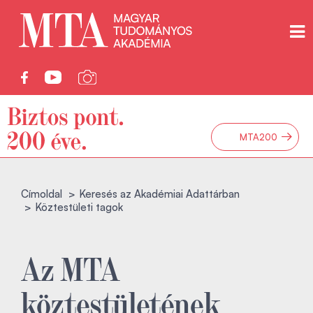
→
MTA200
Címoldal
Keresés az Akadémiai Adattárban
Köztestületi tagok
Az MTA
köztestületének