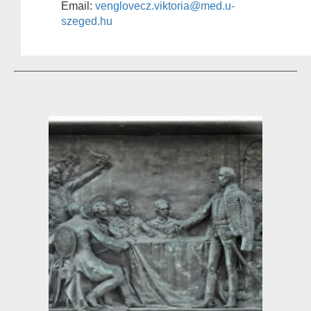
Email:
venglovecz.viktoria@med.u-
szeged.hu