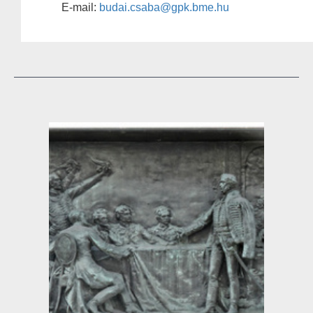
E-mail:
budai.csaba@gpk.bme.hu