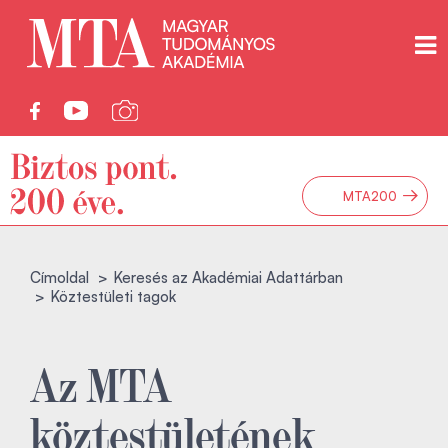
→
MTA200
Címoldal
Keresés az Akadémiai Adattárban
Köztestületi tagok
Az MTA
köztestületének