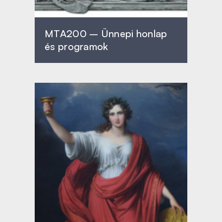
MTA200 – Ünnepi honlap
és programok