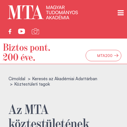
→
MTA200
Címoldal
Keresés az Akadémiai Adattárban
Köztestületi tagok
Az MTA
köztestületének