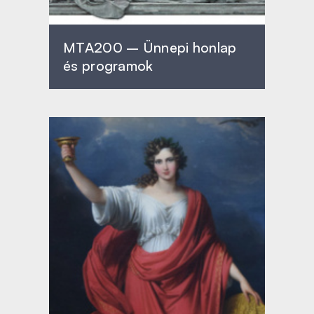
MTA200 – Ünnepi honlap
és programok