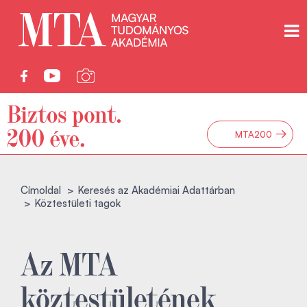
→
MTA200
Címoldal
Keresés az Akadémiai Adattárban
Köztestületi tagok
Az MTA
köztestületének