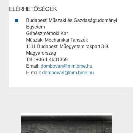
ELÉRHETŐSÉGEK
Budapesti Műszaki és Gazdaságtudományi
Egyetem
Gépészmérnöki Kar
Műszaki Mechanikai Tanszék
1111 Budapest, Műegyetem rakpart 3-9.
Magyarország
Tel.: +36 1 4631369
Email:
dombovari@mm.bme.hu
E-mail:
dombovari@mm.bme.hu