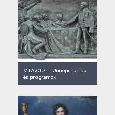
MTA200 – Ünnepi honlap
és programok