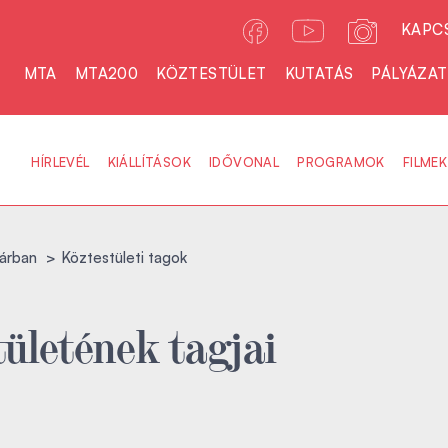
KAPC
MTA
MTA200
KÖZTESTÜLET
KUTATÁS
PÁLYÁZA
HÍRLEVÉL
KIÁLLÍTÁSOK
IDŐVONAL
PROGRAMOK
FILMEK
árban
Köztestületi tagok
ületének tagjai