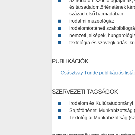
az irodalom szociológiájának, 
és társadalomtörténetének kér
század első harmadában;
irodalmi muzeológia;
irodalomtörténeti szakbibliográ
nemzeti jelképek, hungarológia
textológia és szövegkiadás, kri
PUBLIKÁCIÓK
Császtvay Tünde publikációs listá
SZERVEZETI TAGSÁGOK
Irodalom és Kultúratudományi 
Sajtótörténeti Munkabizottság (
Textológiai Munkabizottság (sz