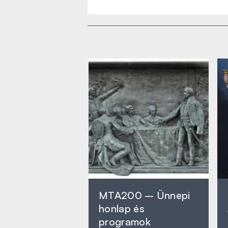
MTA200 – Ünnepi
honlap és
programok