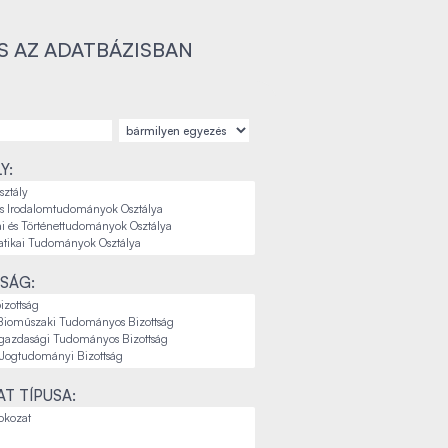
S AZ ADATBÁZISBAN
Y:
SÁG:
T TÍPUSA: