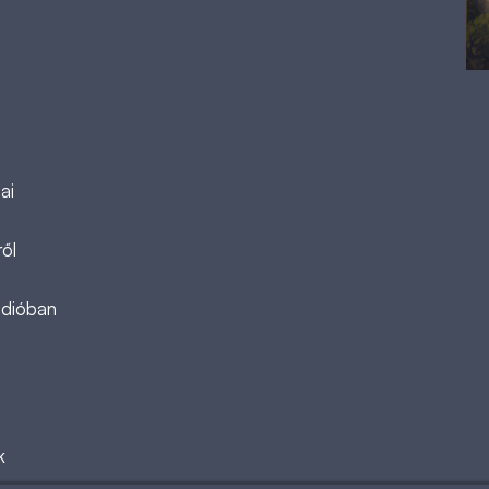
ai
ől
ádióban
k