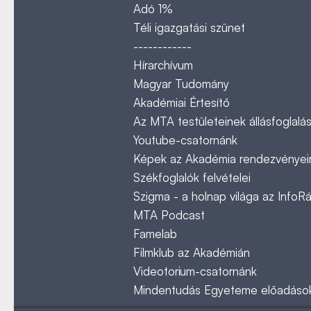
Adó 1%
Téli igazgatási szünet
------------
Hírarchívum
Magyar Tudomány
Akadémiai Értesítő
Az MTA testületeinek állásfoglalás
Youtube-csatornánk
Képek az Akadémia rendezvényeir
Székfoglalók felvételei
Szigma - a holnap világa az InfoR
MTA Podcast
Famelab
Filmklub az Akadémián
Videotorium-csatornánk
Mindentudás Egyeteme előadáso