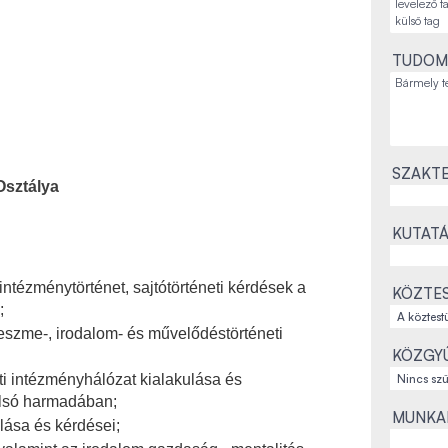
TUDOM
SZAKTE
Osztálya
KUTATÁ
 intézménytörténet, sajtótörténeti kérdések a
KÖZTES
;
eszme-, irodalom- és művelődéstörténeti
KÖZGYŰ
i intézményhálózat kialakulása és
olsó harmadában;
MUNKAH
lása és kérdései;