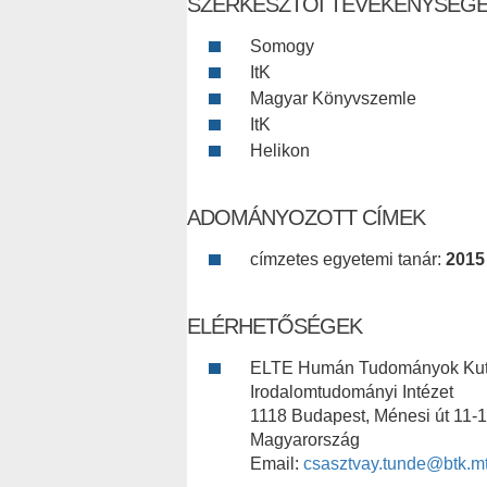
SZERKESZTŐI TEVÉKENYSÉG
Somogy
ItK
Magyar Könyvszemle
ItK
Helikon
ADOMÁNYOZOTT CÍMEK
címzetes egyetemi tanár:
2015
ELÉRHETŐSÉGEK
ELTE Humán Tudományok Kut
Irodalomtudományi Intézet
1118 Budapest, Ménesi út 11-
Magyarország
Email:
csasztvay.tunde@btk.m