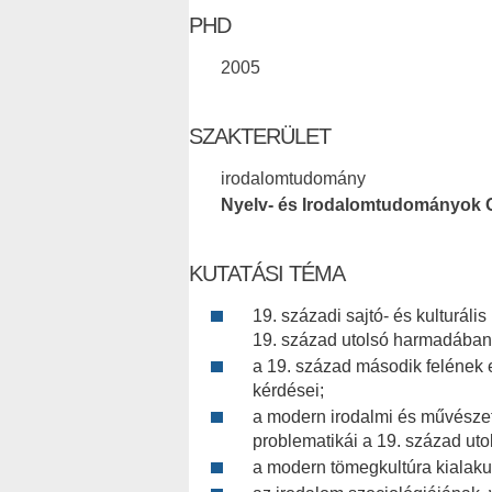
PHD
2005
SZAKTERÜLET
irodalomtudomány
Nyelv- és Irodalomtudományok 
KUTATÁSI TÉMA
19. századi sajtó- és kulturális
19. század utolsó harmadában
a 19. század második felének 
kérdései;
a modern irodalmi és művészet
problematikái a 19. század ut
a modern tömegkultúra kialaku