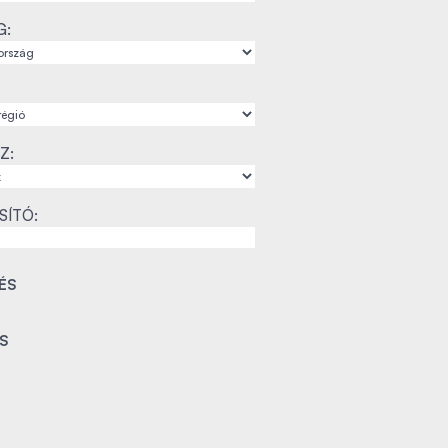
G:
Z:
SÍTÓ: