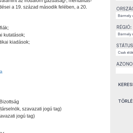
valamint az irodalom gazdaság-, mentalitás-
dései a 19. század második felében, a 20.
ORSZÁ
RÉGIÓ:
fiák;
i kutatások;
tikai kiadások;
STÁTUS
AZONO
ja
Bizottság
társelnök, szavazati jogú tag)
avazati jogú tag)