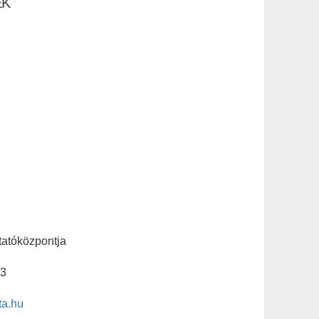
EK
atóközpontja
13
ta.hu