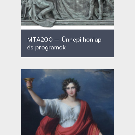
MTA200 – Ünnepi honlap
és programok