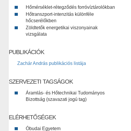
Hőmérséklet-rétegződés forróvíztárolókban
Hőtranszport-intenzitás különféle
hőcserélőkben
Zöldtetők energetikai viszonyainak
vizsgálata
PUBLIKÁCIÓK
Zachár András publikációs listája
SZERVEZETI TAGSÁGOK
Áramlás- és Hőtechnikai Tudományos
Bizottság (szavazati jogú tag)
ELÉRHETŐSÉGEK
Óbudai Egyetem