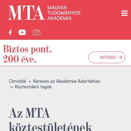
→
MTA200
Címoldal
Keresés az Akadémiai Adattárban
Köztestületi tagok
Az MTA
köztestületének