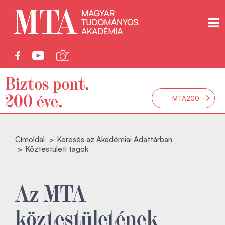
→
MTA200
Címoldal
Keresés az Akadémiai Adattárban
Köztestületi tagok
Az MTA
köztestületének