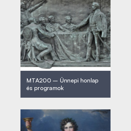
MTA200 – Ünnepi honlap
és programok