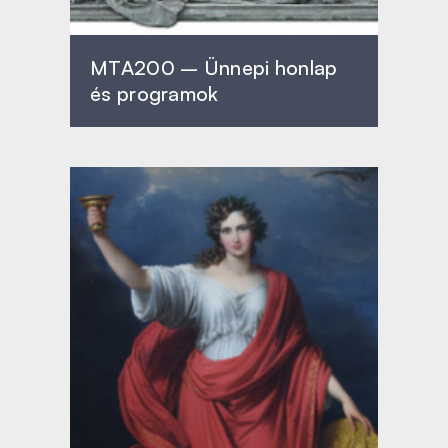
MTA200 – Ünnepi honlap
és programok