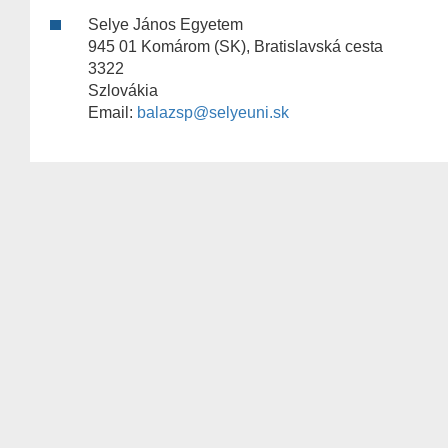
Selye János Egyetem
945 01 Komárom (SK), Bratislavská cesta
3322
Szlovákia
Email:
balazsp@selyeuni.sk