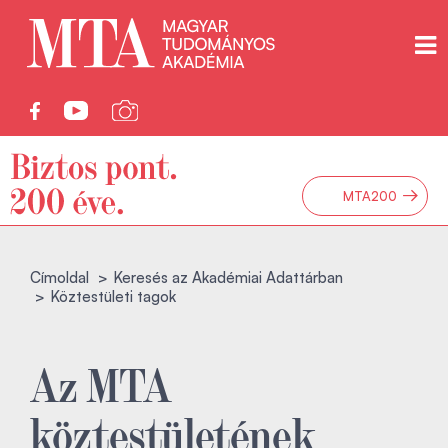
→
MTA200
Címoldal
Keresés az Akadémiai Adattárban
Köztestületi tagok
Az MTA
köztestületének