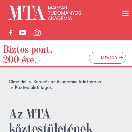
→
MTA200
Címoldal
Keresés az Akadémiai Adattárban
Köztestületi tagok
Az MTA
köztestületének