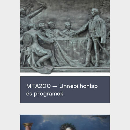
MTA200 – Ünnepi honlap
és programok