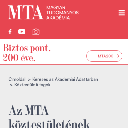
→
MTA200
Címoldal
Keresés az Akadémiai Adattárban
Köztestületi tagok
Az MTA
köztestületének