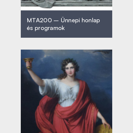
MTA200 – Ünnepi honlap
és programok