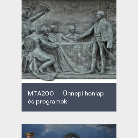
MTA200 – Ünnepi honlap
és programok