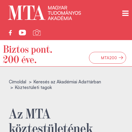
→
MTA200
Címoldal
Keresés az Akadémiai Adattárban
Köztestületi tagok
Az MTA
köztestületének