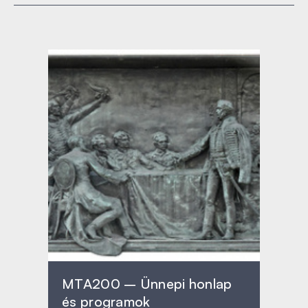
MTA200 – Ünnepi honlap
és programok