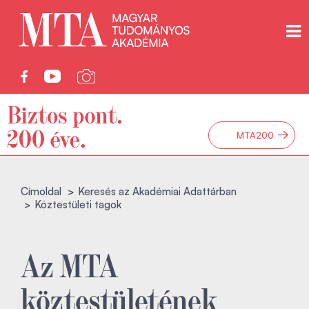
→
MTA200
Címoldal
Keresés az Akadémiai Adattárban
Köztestületi tagok
Az MTA
köztestületének