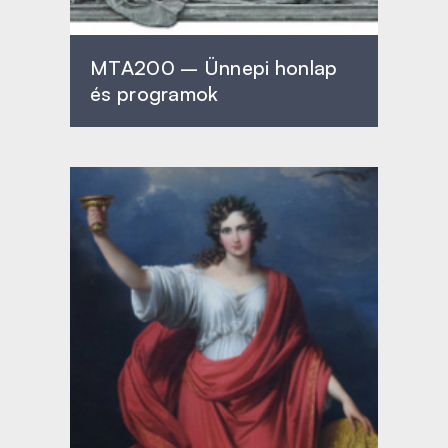
MTA200 – Ünnepi honlap
és programok