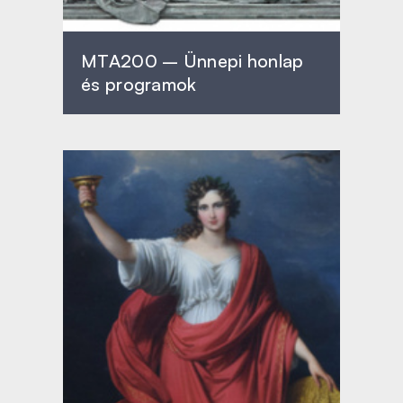
MTA200 – Ünnepi honlap
és programok