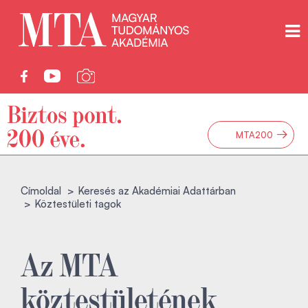
→
MTA200
Címoldal
Keresés az Akadémiai Adattárban
Köztestületi tagok
Az MTA
köztestületének