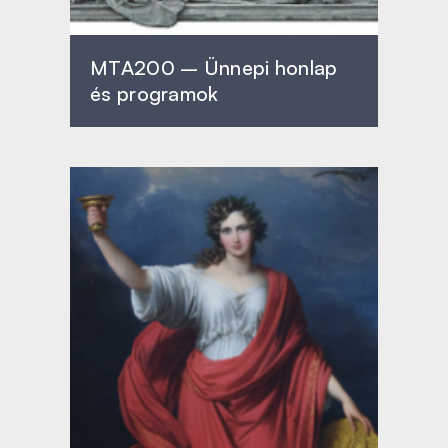
MTA200 – Ünnepi honlap
és programok