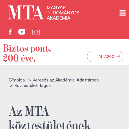
→
MTA200
Címoldal
Keresés az Akadémiai Adattárban
Köztestületi tagok
Az MTA
köztestületének