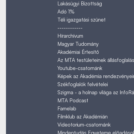
Lakásügyi Bizottság
Adó 1%
Téli igazgatási szünet
------------
Hírarchívum
Magyar Tudomány
Akadémiai Értesítő
Az MTA testületeinek állásfoglalás
Youtube-csatornánk
Képek az Akadémia rendezvényeir
Székfoglalók felvételei
Szigma - a holnap világa az InfoR
MTA Podcast
Famelab
Filmklub az Akadémián
Videotorium-csatornánk
Mindentudás Egyeteme előadáso