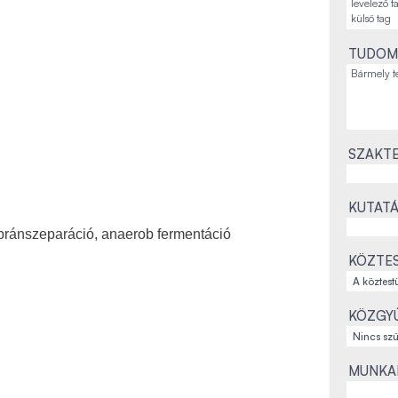
TUDOM
SZAKTE
KUTATÁ
bránszeparáció, anaerob fermentáció
KÖZTES
KÖZGYŰ
MUNKAH