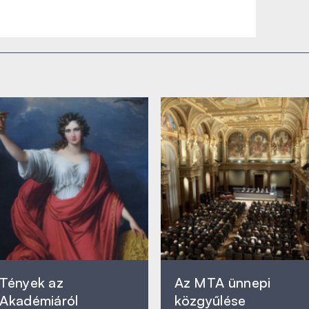
Tények az
Az MTA ünnepi
Akadémiáról
közgyűlése