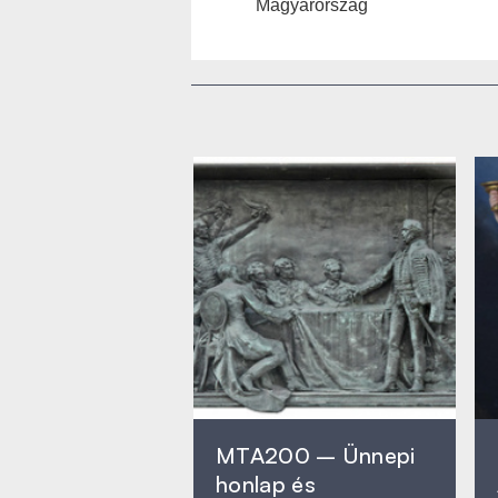
Magyarország
MTA200 – Ünnepi
honlap és