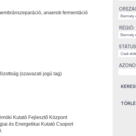
ORSZÁ
 membránszeparáció, anaerob fermentáció
RÉGIÓ:
STÁTUS
AZONO
zottság (szavazati jogú tag)
rnöki Kutató Fejlesztő Központ
iai és Energetikai Kutató Csoport
.