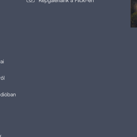
Képgalériáink a Flickr-en
ai
ől
ádióban
k