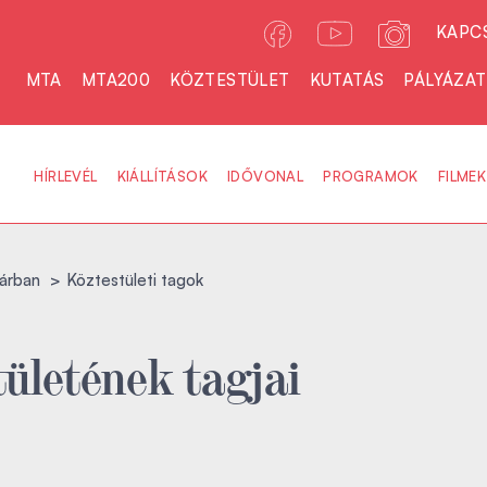
KAPC
MTA
MTA200
KÖZTESTÜLET
KUTATÁS
PÁLYÁZA
HÍRLEVÉL
KIÁLLÍTÁSOK
IDŐVONAL
PROGRAMOK
FILMEK
árban
Köztestületi tagok
ületének tagjai