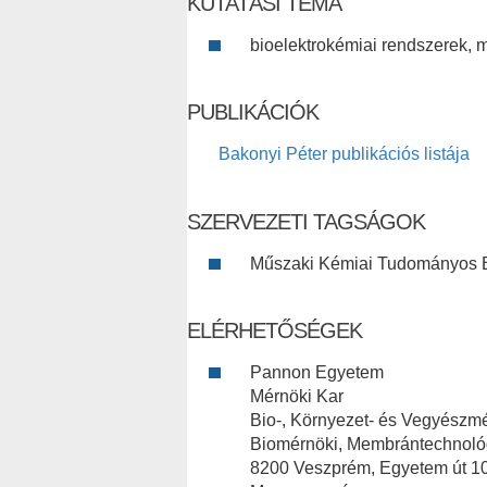
KUTATÁSI TÉMA
bioelektrokémiai rendszerek,
PUBLIKÁCIÓK
Bakonyi Péter publikációs listája
SZERVEZETI TAGSÁGOK
Műszaki Kémiai Tudományos Bi
ELÉRHETŐSÉGEK
Pannon Egyetem
Mérnöki Kar
Bio-, Környezet- és Vegyészmé
Biomérnöki, Membrántechnológ
8200 Veszprém, Egyetem út 10