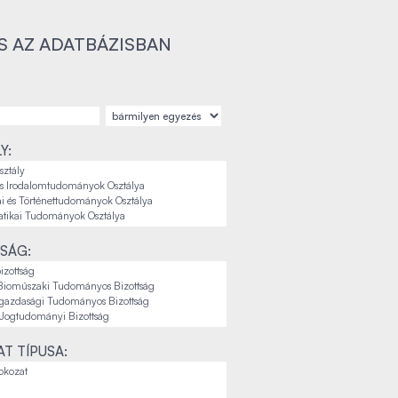
S AZ ADATBÁZISBAN
Y:
SÁG:
T TÍPUSA: