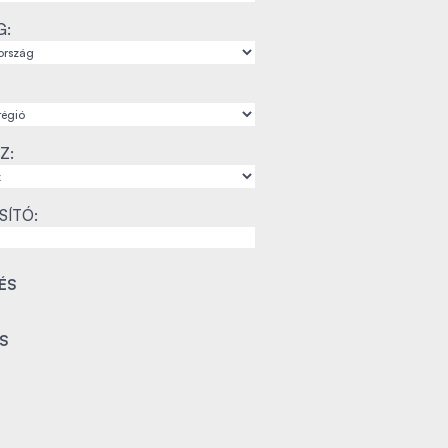
G:
Z:
SÍTÓ: