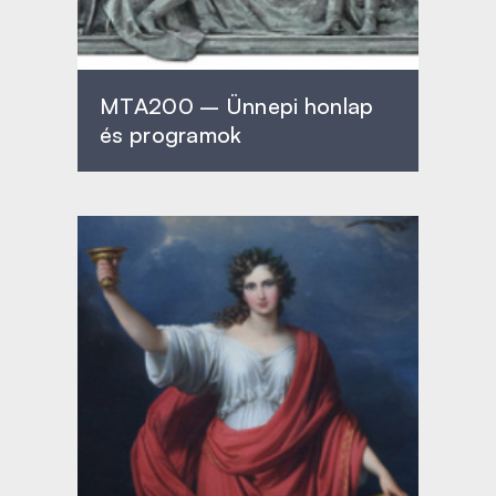
MTA200 – Ünnepi honlap
és programok