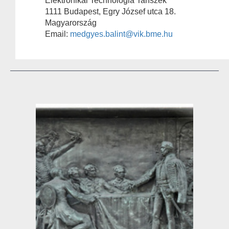
Elektronikai Technológia Tanszék
1111 Budapest, Egry József utca 18.
Magyarország
Email:
medgyes.balint@vik.bme.hu