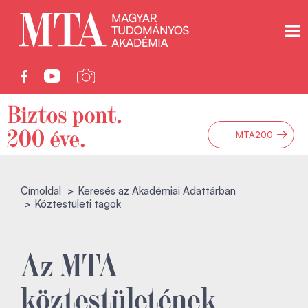
→
MTA200
Címoldal
Keresés az Akadémiai Adattárban
Köztestületi tagok
Az MTA
köztestületének