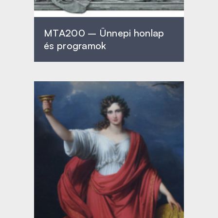
MTA200 – Ünnepi honlap
és programok