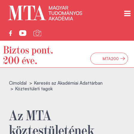
→
MTA200
Címoldal
Keresés az Akadémiai Adattárban
Köztestületi tagok
Az MTA
köztestületének