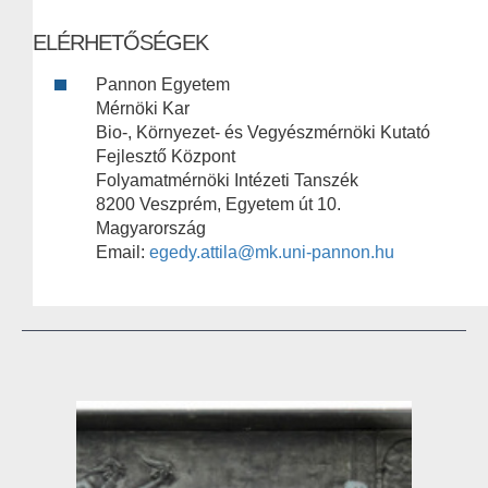
ELÉRHETŐSÉGEK
Pannon Egyetem
Mérnöki Kar
Bio-, Környezet- és Vegyészmérnöki Kutató
Fejlesztő Központ
Folyamatmérnöki Intézeti Tanszék
8200 Veszprém, Egyetem út 10.
Magyarország
Email:
egedy.attila@mk.uni-pannon.hu