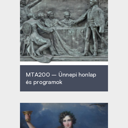
MTA200 – Ünnepi honlap
és programok