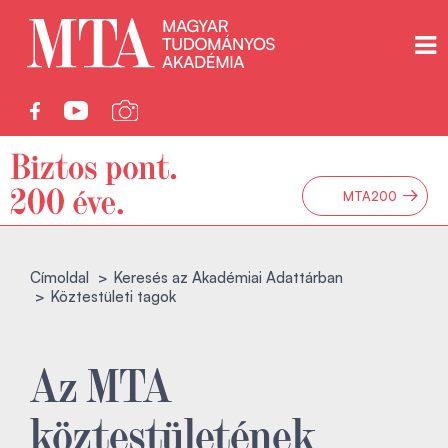
→
MTA200
Címoldal
Keresés az Akadémiai Adattárban
Köztestületi tagok
Az MTA
köztestületének