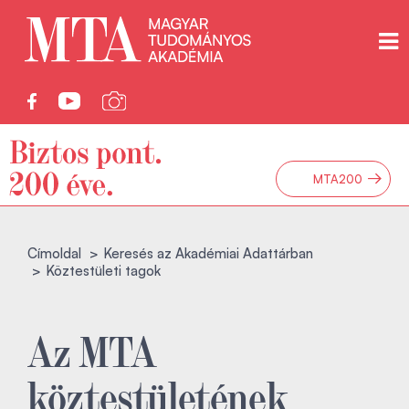
→
MTA200
Címoldal
Keresés az Akadémiai Adattárban
Köztestületi tagok
Az MTA
köztestületének