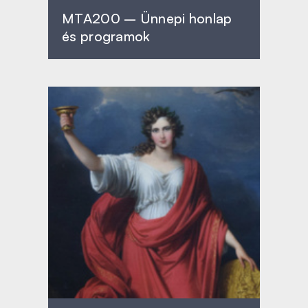
MTA200 – Ünnepi honlap
és programok