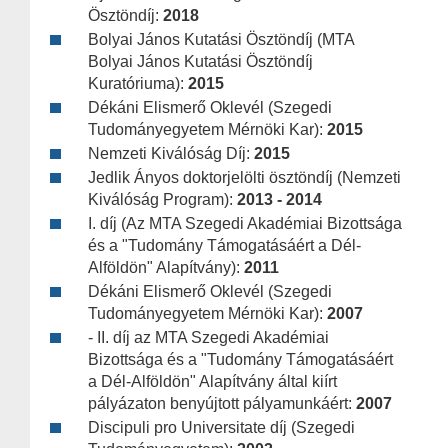
Ösztöndíj:
2018
Bolyai János Kutatási Ösztöndíj (MTA
Bolyai János Kutatási Ösztöndíj
Kuratóriuma):
2015
Dékáni Elismerő Oklevél (Szegedi
Tudományegyetem Mérnöki Kar):
2015
Nemzeti Kiválóság Díj:
2015
Jedlik Ányos doktorjelölti ösztöndíj (Nemzeti
Kiválóság Program):
2013 - 2014
I. díj (Az MTA Szegedi Akadémiai Bizottsága
és a "Tudomány Támogatásáért a Dél-
Alföldön" Alapítvány):
2011
Dékáni Elismerő Oklevél (Szegedi
Tudományegyetem Mérnöki Kar):
2007
- II. díj az MTA Szegedi Akadémiai
Bizottsága és a "Tudomány Támogatásáért
a Dél-Alföldön" Alapítvány által kiírt
pályázaton benyújtott pályamunkáért:
2007
Discipuli pro Universitate díj (Szegedi