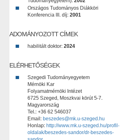
Tudományegyetem):
2002
Országos Tudományos Diákköri
Konferencia III. díj:
2001
ADOMÁNYOZOTT CÍMEK
habilitált doktor:
2024
ELÉRHETŐSÉGEK
Szegedi Tudományegyetem
Mérnöki Kar
Folyamatmérnöki Intézet
6725 Szeged, Moszkvai körút 5-7.
Magyarország
Tel.: +36 62 546037
Email:
beszedes@mk.u-szeged.hu
Honlap:
http://www.mk.u-szeged.hu/profil-
oldalak/beszedes-sandor/dr-beszedes-
sandor