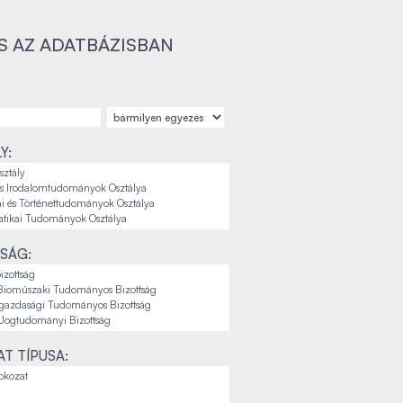
S AZ ADATBÁZISBAN
Y:
SÁG:
T TÍPUSA: