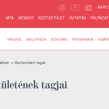
KAPC
MTA
MTA200
KÖZTESTÜLET
KUTATÁS
PÁLYÁZA
HÍRLEVÉL
KIÁLLÍTÁSOK
IDŐVONAL
PROGRAMOK
FILMEK
árban
Köztestületi tagok
ületének tagjai