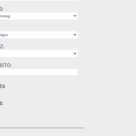
G:
Z:
SÍTÓ: