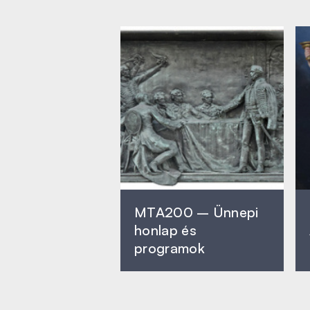
MTA200 – Ünnepi
honlap és
programok