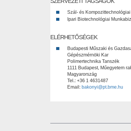
SZERVEZETI TAGSÁGOK
Szál- és Kompozittechnológia
Ipari Biotechnológiai Munkabi
ELÉRHETŐSÉGEK
Budapesti Műszaki és Gazda
Gépészmérnöki Kar
Polimertechnika Tanszék
1111 Budapest, Műegyetem rak
Magyarország
Tel.: +36 1 4631487
Email:
bakonyi@pt.bme.hu