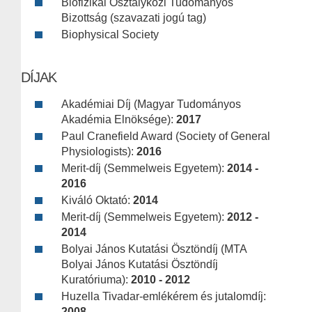
Biofizikai Osztályközi Tudományos
Bizottság (szavazati jogú tag)
Biophysical Society
DÍJAK
Akadémiai Díj (Magyar Tudományos
Akadémia Elnöksége):
2017
Paul Cranefield Award (Society of General
Physiologists):
2016
Merit-díj (Semmelweis Egyetem):
2014 -
2016
Kiváló Oktató:
2014
Merit-díj (Semmelweis Egyetem):
2012 -
2014
Bolyai János Kutatási Ösztöndíj (MTA
Bolyai János Kutatási Ösztöndíj
Kuratóriuma):
2010 - 2012
Huzella Tivadar-emlékérem és jutalomdíj:
2008