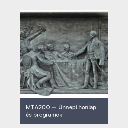
MTA200 – Ünnepi honlap
és programok