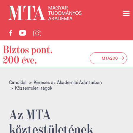
→
MTA200
Címoldal
Keresés az Akadémiai Adattárban
Köztestületi tagok
Az MTA
köztestületének