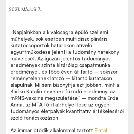
2021. MÁJUS 7.
„Napjainkban a kiválóságra épülő szellemi
műhelyek, sok esetben multidiszciplináris
kutatócsoportok határokon átívelő
együttműködése jelenti a tudomány hatékony
művelését. Az igazán jelentős tudományos
eredmények szinte kizárólag csapatmunka
eredményei, és több éven át tartó – sokszor
reménytelennek látszó – kitartó kutatáson
alapulnak. Mi sem bizonyítja ezt jobban, mint a
Karikó Katalin nevéhez fűződő eredmény, az
mRNS-vakcina megszületése”
– mondta Erdei
Anna, az MTA főtitkárhelyettese az egyéni
tudományos életpályák kvantitatív értékeléséről
szóló tanácskozáson.
Az immár ötödik alkalommal tartott
Fiatal