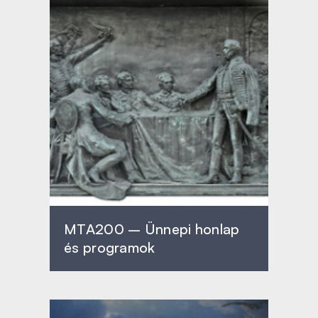
MTA200 – Ünnepi honlap
és programok