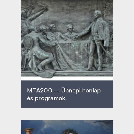
MTA200 – Ünnepi honlap
és programok