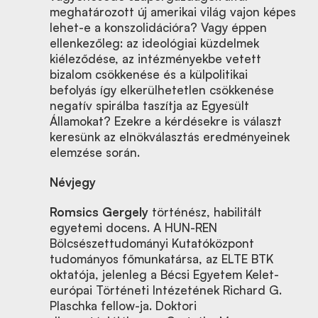
meghatározott új amerikai világ vajon képes
lehet-e a konszolidációra? Vagy éppen
ellenkezőleg: az ideológiai küzdelmek
kiéleződése, az intézményekbe vetett
bizalom csökkenése és a külpolitikai
befolyás így elkerülhetetlen csökkenése
negatív spirálba taszítja az Egyesült
Államokat? Ezekre a kérdésekre is választ
keresünk az elnökválasztás eredményeinek
elemzése során.
Névjegy
Romsics Gergely
történész, habilitált
egyetemi docens. A HUN-REN
Bölcsészettudományi Kutatóközpont
tudományos főmunkatársa, az ELTE BTK
oktatója, jelenleg a Bécsi Egyetem Kelet-
európai Történeti Intézetének Richard G.
Plaschka fellow-ja. Doktori