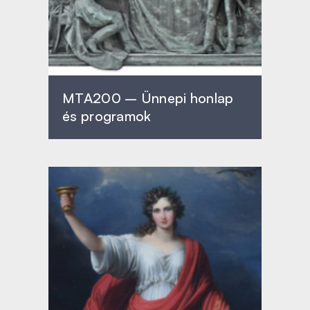
MTA200 – Ünnepi honlap
és programok