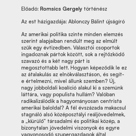
Előadó:
Romsics Gergely
történész
Az est házigazdája: Ablonczy Bálint újságíró
Az amerikai politika szinte minden elemzés
szerint alapjaiban rendült meg az elmúlt
szűk egy évtizedben. Választói csoportok
ingadoznak pártok között, sok a rejtőzködő
szavazó és a két nagy párt is
megosztottabb lett. Hogyan képeződik le ez
az átalakulás az elnökválasztáson, és segít-
e értelmezni, mivel állunk szemben? Új,
nagy jobboldali koalíció alakul ki a szemünk
láttára, vagy populista hullám? Valóban
radikalizálódik a hagyományosan centrista
amerikai baloldal? A fél évszázada makacsul
stagnáló alsó középosztályi reáljövedelmek,
a „kiürülő” társadalmi és politikai közép, a
bizonytalan jövedelmi viszonyok és egyre
vagyonosodó szupergazdagok által