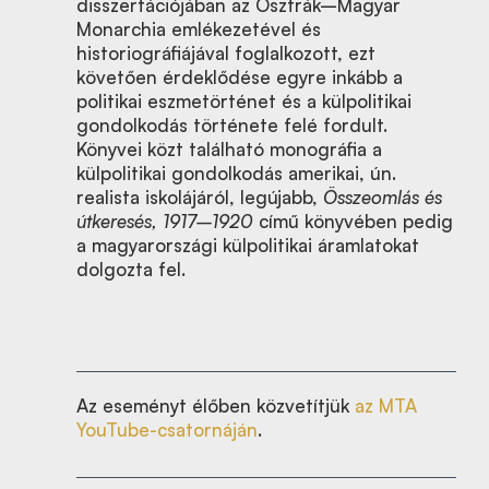
disszertációjában az Osztrák–Magyar
Monarchia emlékezetével és
historiográfiájával foglalkozott, ezt
követően érdeklődése egyre inkább a
politikai eszmetörténet és a külpolitikai
gondolkodás története felé fordult.
Könyvei közt található monográfia a
külpolitikai gondolkodás amerikai, ún.
realista iskolájáról, legújabb,
Összeomlás és
útkeresés, 1917–1920
című könyvében pedig
a magyarországi külpolitikai áramlatokat
dolgozta fel.
Az eseményt élőben közvetítjük
az MTA
YouTube-csatornáján
.