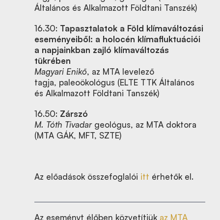
Általános és Alkalmazott Földtani Tanszék)
16.30:
Tapasztalatok a Föld klímaváltozási
eseményeiből: a holocén klímafluktuációi
a napjainkban zajló klímaváltozás
tükrében
Magyari Enikő
, az MTA levelező
tagja,
paleoökológus (ELTE TTK Általános
és Alkalmazott Földtani Tanszék)
16.50:
Zárszó
M. Tóth Tivadar
geológus, az MTA doktora
(MTA GÁK, MFT, SZTE)
Az előadások összefoglalói
itt
érhetők el.
Az eseményt élőben közvetítjük
az MTA