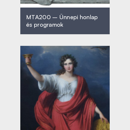
MTA200 – Ünnepi honlap
és programok