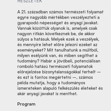
RÉSZLETEK
A 21. században számos természeti folyamat
egyre nagyobb mértékben veszélyezteti a
gyarapodó népességet és anyagi javakat.
Vannak közöttük olyanok is, amelyek csak
nagyon ritkán következnek be, de akkor
súlyos a hatásuk. Melyek ezek a veszélyek,
és mennyire lehet előre jelezni ezeket az
eseményeket? Mit tanulhatunk a múltból,
milyen esélyünk van, és miben segíthet a
tudomány? Habár a jövőbeli, potenciálisan
romboló hatású természeti folyamatok
előrejelzése bizonytalanságokkal terhelt –
és ezt is fontos megértetni –, számos
példa mutatja, hogy a tudományos
ismereteken alapuló felkészülés életeket és
akár anyagi javakat is menthet.
Program