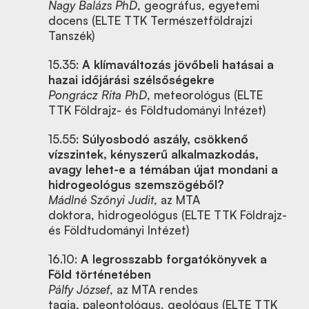
Nagy Balázs PhD
, geográfus, egyetemi
docens (ELTE TTK Természetföldrajzi
Tanszék)
15.35:
A klímaváltozás jövőbeli hatásai a
hazai időjárási szélsőségekre
Pongrácz Rita PhD
,
meteorológus (ELTE
TTK Földrajz- és Földtudományi Intézet)
15.55:
Súlyosbodó aszály, csökkenő
vízszintek, kényszerű alkalmazkodás,
avagy lehet-e a témában újat mondani a
hidrogeológus szemszögéből?
Mádlné Szőnyi Judit
, az MTA
doktora, hidrogeológus (ELTE TTK Földrajz-
és Földtudományi Intézet)
16.10:
A legrosszabb forgatókönyvek a
Föld történetében
Pálfy József
, az MTA rendes
tagja,
paleontológus, geológus (ELTE TTK