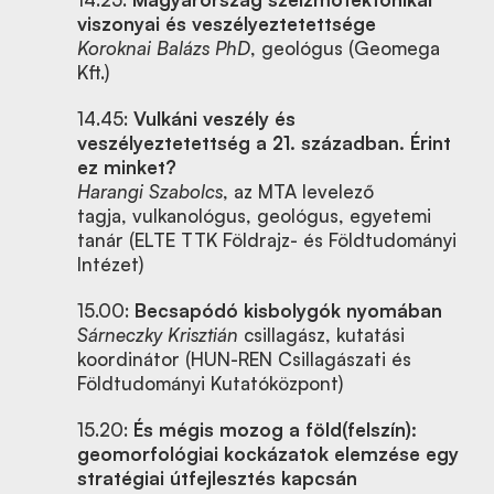
viszonyai és veszélyeztetettsége
Koroknai Balázs PhD
, geológus (Geomega
Kft.)
14.45:
Vulkáni veszély és
veszélyeztetettség a 21. században. Érint
ez minket?
Harangi Szabolcs
, az MTA levelező
tagja, vulkanológus, geológus, egyetemi
tanár (ELTE TTK Földrajz- és Földtudományi
Intézet)
15.00:
Becsapódó kisbolygók nyomában
Sárneczky Krisztián
csillagász, kutatási
koordinátor (HUN-REN Csillagászati és
Földtudományi Kutatóközpont)
15.20:
És mégis mozog a föld(felszín):
geomorfológiai kockázatok elemzése egy
stratégiai útfejlesztés kapcsán