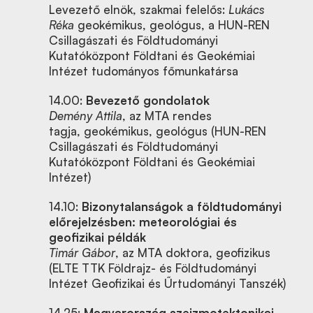
Levezető elnök, szakmai felelős:
Lukács
Réka
geokémikus, geológus, a HUN-REN
Csillagászati és Földtudományi
Kutatóközpont Földtani és Geokémiai
Intézet tudományos főmunkatársa
14.00:
Bevezető gondolatok
Demény Attila
, az MTA rendes
tagja, geokémikus, geológus (HUN-REN
Csillagászati és Földtudományi
Kutatóközpont Földtani és Geokémiai
Intézet)
14.10:
Bizonytalanságok a földtudományi
előrejelzésben: meteorológiai és
geofizikai példák
Timár Gábor
, az MTA doktora, geofizikus
(ELTE TTK Földrajz- és Földtudományi
Intézet Geofizikai és Űrtudományi Tanszék)
14.25:
Magyarország szeizmotektonikai