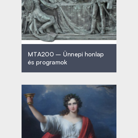
MTA200 – Ünnepi honlap
és programok