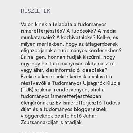
RÉSZLETEK
Vajon kinek a feladata a tudományos
ismeretterjesztés? A tudósoké? A média
munkatársaié? A közhivataloké? Kell-e, és
milyen mértékben, hogy az átlagemberek
eligazodjanak a tudományos kérdésekben?
És ha igen, honnan tudják kiszűrni, hogy
egy-egy hír tudományosan alátámasztott
vagy álhír, dezinformáció, deepfake?
Ezekre a kérdésekre keresik a választ a
résztvevők a Tudományos Újságírók Klubja
(TÚK) szakmai rendezvényén, ahol a
tudományos ismeretterjesztésben
élenjárónak az Év Ismeretterjesztő Tudósa
díjat és a tudományos bloggereknek,
vloggereknek odaítélhető Juhari
Zsuzsanna-díjat is átadják.