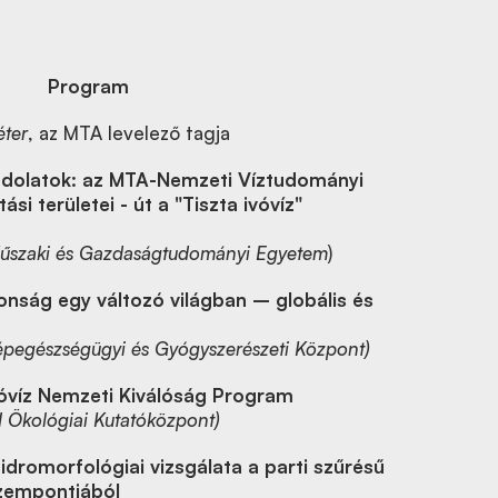
Program
éter
, az MTA levelező tagja
ndolatok: az MTA-Nemzeti Víztudományi
si területei - út a "Tiszta ivóvíz"
űszaki és Gazdaságtudományi Egyetem
)
tonság egy változó világban – globális és
pegészségügyi és Gyógyszerészeti Központ)
vóvíz Nemzeti Kiválóság Program
Ökológiai Kutatóközpont)
idromorfológiai vizsgálata a parti szűrésű
zempontjából