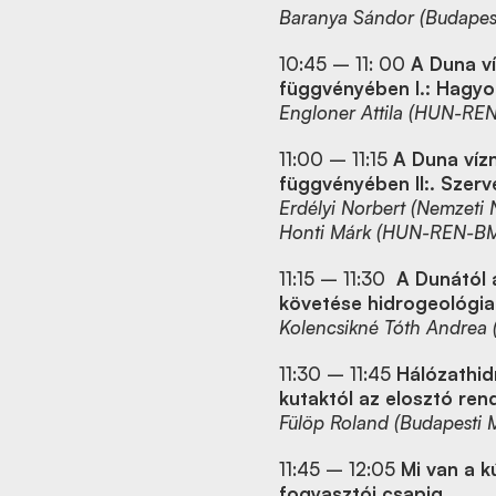
Baranya Sándor
(Budapes
10:45 – 11: 00
A Duna v
függvényében I.: Hagy
Engloner Attila
(HUN-REN 
11:00 – 11:15
A Duna víz
függvényében II:. Szer
Erdélyi Norbert (Nemzeti
Honti Márk (HUN-REN-BME
11:15 – 11:30
A Dunától 
követése hidrogeológia
Kolencsikné Tóth Andrea
11:30 – 11:45
Hálózathid
kutaktól az elosztó ren
Fülöp Roland
(Budapesti 
11:45 – 12:05
Mi van a k
fogyasztói csapig