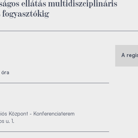
nságos ellátás multidiszciplináris
a fogyasztókig
A regi
 óra
iós Központ - Konferenciaterem
s u. 1.