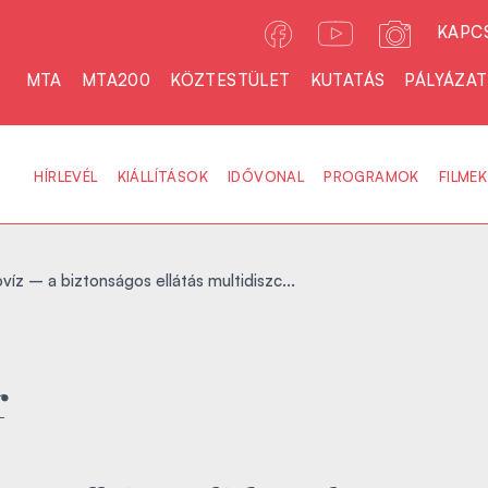
KAPC
MTA
MTA200
KÖZTESTÜLET
KUTATÁS
PÁLYÁZA
HÍRLEVÉL
KIÁLLÍTÁSOK
IDŐVONAL
PROGRAMOK
FILMEK
óvíz – a biztonságos ellátás multidiszc...
r