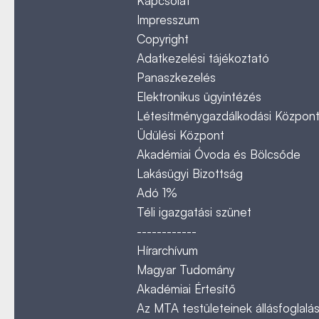
Kapcsolat
Impresszum
Copyright
Adatkezelési tájékoztató
Panaszkezelés
Elektronikus ügyintézés
Létesítménygazdálkodási Közpon
Üdülési Központ
Akadémiai Óvoda és Bölcsőde
Lakásügyi Bizottság
Adó 1%
Téli igazgatási szünet
------------
Hírarchívum
Magyar Tudomány
Akadémiai Értesítő
Az MTA testületeinek állásfoglalás