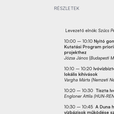
RÉSZLETEK
Levezető elnök:
Szűcs P
10:00 – 10:10
Nyitó go
Kutatási Program prioritá
projekthez
Józsa János
(
Budapesti M
10:10 – 10:20
Ivóvízbiz
lokális kihívások
Vargha Márta (Nemzeti Né
10:20 – 10:30
Tiszta I
Engloner Attila
(HUN-REN 
10:30 – 10:45
A Duna h
vízbázisok működése s