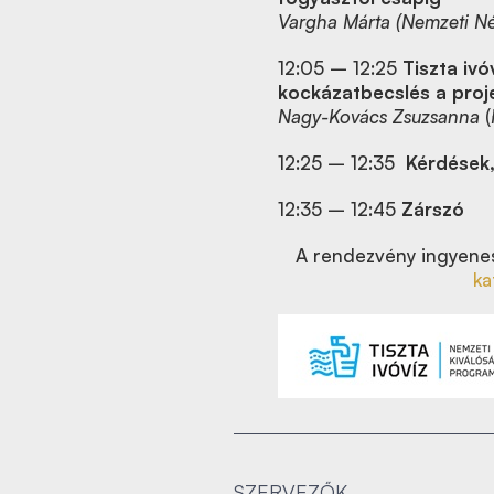
Vargha Márta
(Nemzeti N
12:05 – 12:25
Tiszta iv
kockázatbecslés a proj
Nagy-Kovács Zsuzsanna
(
12:25 – 12:35
Kérdések
12:35 – 12:45
Zárszó
A rendezvény ingyenes
ka
SZERVEZŐK