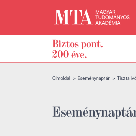
Címoldal
Eseménynaptár
Tiszta iv
Eseménynaptá