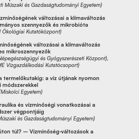
ti Műszaki és Gazdaságtudományi Egyetem)
ízminőségének változásai a klímaváltozás
ományos szennyezők és mikrobióta
Ökológiai Kutatóközpont)
minőségének változásai a klímaváltozás
ves mikroszennyezők
 Népegészségügyi és Gyógyszerészeti Központ),
 Vízgazdálkodási Kutatócsoport)
a termelőkutakig: a víz útjának nyomon
i módszerekkel
(Miskolci Egyetem)
raulika és vízminőségi vonatkozásai a
dszer végpontjáig
Műszaki és Gazdaságtudományi Egyetem)
úton túl? – Vízminőség-változások a