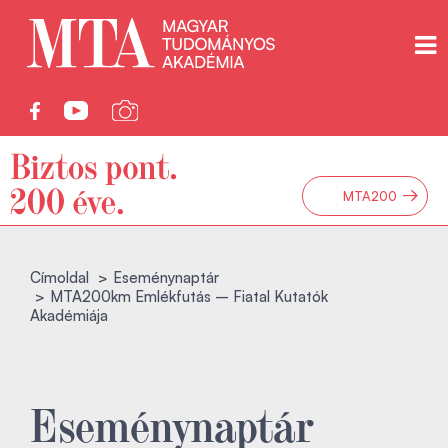
→
MTA200
Címoldal
Eseménynaptár
MTA200km Emlékfutás – Fiatal Kutatók
Akadémiája
Eseménynaptár