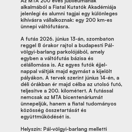
Az MTA 200 éves jubileumának
alkalmából a Fiatal Kutatók Akadémiája
jelenlegi és alumni tagjai egy különleges
kihívásra vállalkoznak: egy 200 km-es
ünnepi váltófutásra.
A futás 2026. június 13-án, szombaton
reggel 8 órakor rajtol a budapesti Pál-
völgyi-barlang parkolójából, amely
egyben a váltófutás bázisa és
célállomása is. Az egyes futók éjjel-
nappal váltják majd egymást a kijelölt
pályákon. A tervek szerint június 14-én, a
déli órákban ér majd célba az utolsó futó,
teljesítve a 200. kilométert. A futással
nemcsak az MTA bicentenáriumát
ünnepeljük, hanem a fiatal tudományos
közösség összetartását és
együttműködését is.
Helyszín: Pál-völgyi-barlang melletti