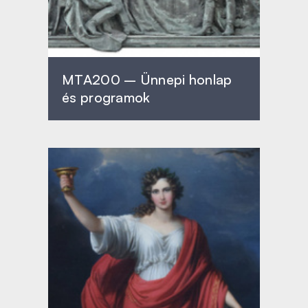
MTA200 – Ünnepi honlap
és programok