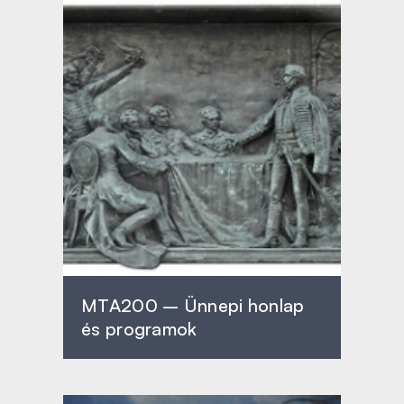
MTA200 – Ünnepi honlap
és programok