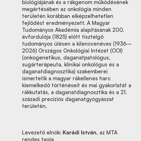
biológiájának és a rákgenom működésének
megértésében az onkológia minden
területén korábban elképzelhetetlen
fejlődést eredményezett. A Magyar
Tudományos Akadémia alapításának 200.
évfordulója (1825) előtt tisztelgő
tudományos ülésen a kilencvenéves (1936–
2026) Országos Onkológiai Intézet (OOI)
(onkogenetikus, daganatpatológus,
sugárterápeuta, klinikai onkológus és a
daganatdiagnosztika) szakemberei
ismertetik a magyar rákellenes harc
kiemelkedő történéseit és mai gyakorlatát a
rákkutatás, a daganatdiagnosztika és a 21.
századi precíziós daganatgyógyászat
területén.
Levezető elnök:
Karádi István
, az MTA
rendes tagja