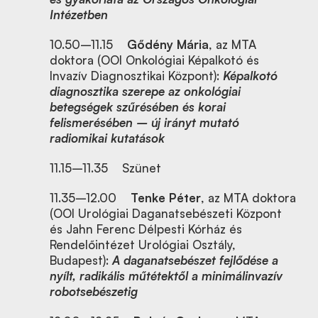
Intézetben
10.50–11.15
Gődény Mária
, az MTA
doktora (OOI Onkológiai Képalkotó és
Invazív Diagnosztikai Központ):
Képalkotó
diagnosztika szerepe az onkológiai
betegségek szűrésében és korai
felismerésében – új irányt mutató
radiomikai kutatások
11.15–11.35
Szünet
11.35–12.00
Tenke Péter
, az MTA doktora
(OOI Urológiai Daganatsebészeti Központ
és Jahn Ferenc Délpesti Kórház és
Rendelőintézet Urológiai Osztály,
Budapest):
A daganatsebészet fejlődése a
nyílt, radikális műtétektől a minimálinvazív
robotsebészetig