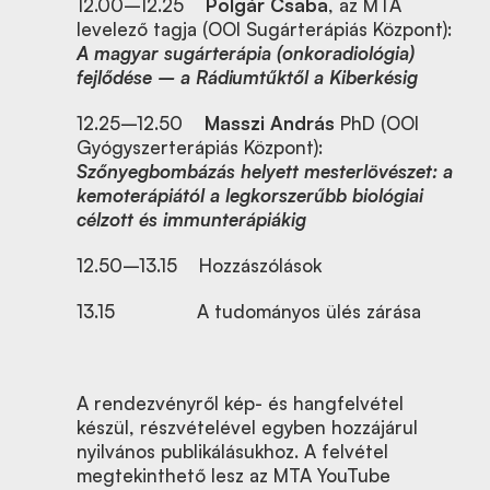
12.00–12.25
Polgár Csaba
, az MTA
levelező tagja (OOI Sugárterápiás Központ):
A magyar sugárterápia (onkoradiológia)
fejlődése – a Rádiumtűktől a Kiberkésig
12.25–12.50
Masszi András
PhD (OOI
Gyógyszerterápiás Központ):
Szőnyegbombázás helyett mesterlövészet: a
kemoterápiától a legkorszerűbb biológiai
célzott és immunterápiákig
12.50–13.15
Hozzászólások
13.15 A tudományos ülés zárása
A rendezvényről kép- és hangfelvétel
készül, részvételével egyben hozzájárul
nyilvános publikálásukhoz. A felvétel
megtekinthető lesz az MTA YouTube