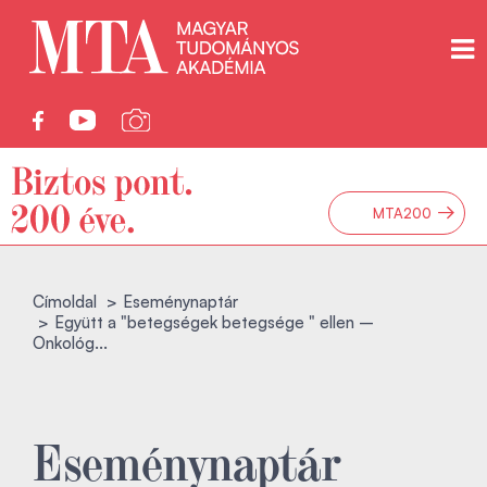
→
MTA200
Címoldal
Eseménynaptár
Együtt a "betegségek betegsége " ellen –
Onkológ...
Eseménynaptár