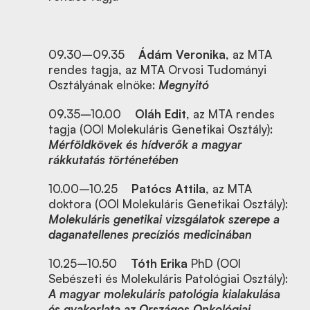
09.30–09.35
Ádám Veronika
, az MTA
rendes tagja, az MTA Orvosi Tudományi
Osztályának elnöke:
Megnyitó
09.35–10.00
Oláh Edit
, az MTA rendes
tagja (OOI Molekuláris Genetikai Osztály):
Mérföldkövek és hídverők a magyar
rákkutatás történetében
10.00–10.25
Patócs Attila
, az MTA
doktora (OOI Molekuláris Genetikai Osztály):
Molekuláris genetikai vizsgálatok szerepe a
daganatellenes precíziós medicinában
10.25–10.50
Tóth Erika
PhD (OOI
Sebészeti és Molekuláris Patológiai Osztály):
A magyar molekuláris patológia kialakulása
és gyakorlata az Országos Onkológiai