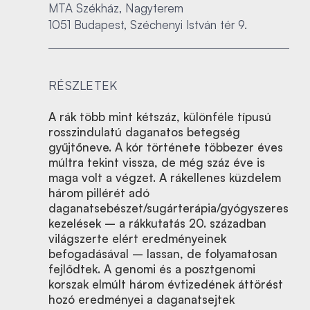
MTA Székház, Nagyterem
1051 Budapest, Széchenyi István tér 9.
RÉSZLETEK
A rák több mint kétszáz, különféle típusú
rosszindulatú daganatos betegség
gyűjtőneve. A kór története többezer éves
múltra tekint vissza, de még száz éve is
maga volt a végzet. A rákellenes küzdelem
három pillérét adó
daganatsebészet/sugárterápia/gyógyszeres
kezelések – a rákkutatás 20. században
világszerte elért eredményeinek
befogadásával – lassan, de folyamatosan
fejlődtek. A genomi és a posztgenomi
korszak elmúlt három évtizedének áttörést
hozó eredményei a daganatsejtek